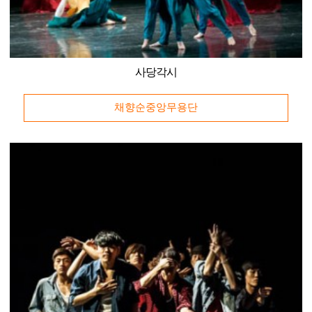
사당각시
채향순중앙무용단